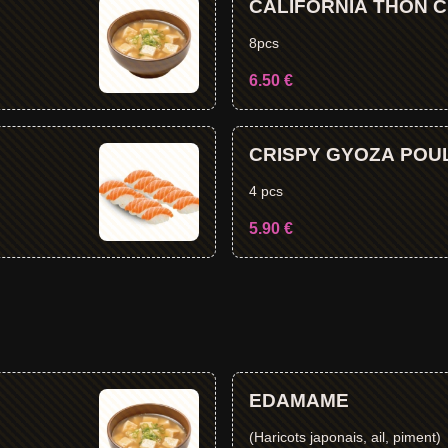
CALIFORNIA THON C
8pcs
6.50 €
CRISPY GYOZA POUL
4 pcs
5.90 €
EDAMAME
(Haricots japonais, ail, piment)