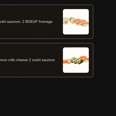
8 California avocat saumon 2 sushi saumon, 2 BOEUF fromage
mps rolls saumon 6 saumon rolls cheese 2 sushi saumon