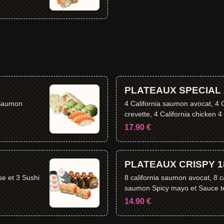
PLATEAUX SPECIAL 
 Saumon
4 California saumon avocat, 4 California thon cuit, 4 California
crevette, 4 California chick
17.90 €
PLATEAUX CRISPY 1
se et 3 Sushi
8 california saumon avocat, 8 california chicken avocat, 2 sushi
saumon Spicy mayo et Sauce ter
14.90 €