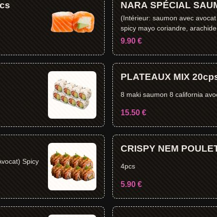
cs
NARA SPÉCIAL SAU
(Intérieur: saumon avec avoca
spicy mayo coriandre, arachide 
9.90 €
PLATEAUX MIX 20cp
8 maki saumon 8 california av
15.50 €
CRISPY NEM POULET
Avocat) Spicy
4pcs
5.90 €