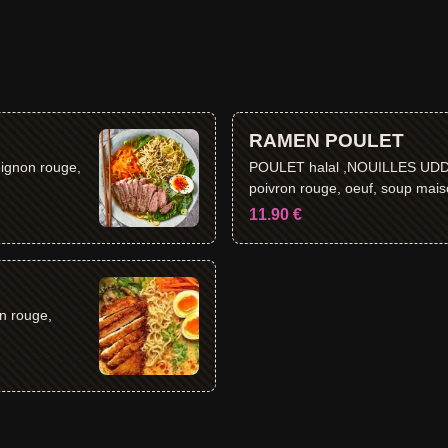
RAMEN POULET
ignon rouge,
POULET halal ,NOUILLES UDDON ,Carottes, oignon rouge,
poivron rouge, oeuf, soup mai
11.90 €
 rouge,