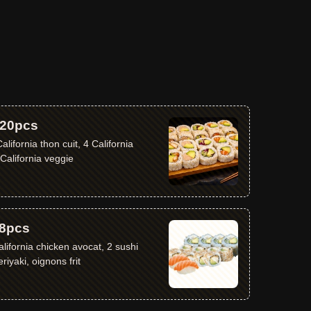
20pcs
en 4 California veggie
8pcs
iyaki, oignons frit