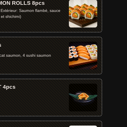
MON ROLLS 8pcs
t Extérieur: Saumon flambé, sauce
et shichimi)
s
ocat saumon, 4 sushi saumon
 4pcs